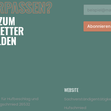
RPASSEN?
 ZUM
ETTER
Abonnieren
LDEN
WEBSITE
er für Hufbeschlag und
Sachverständigentätigke
agschmied 26532
Hufschmied