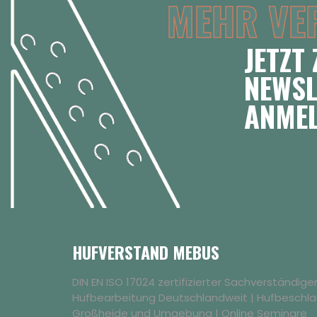
MEHR VE
JETZT
NEWSL
ANME
HUFVERSTAND MEBUS
DIN EN ISO 17024 zertifizierter Sachverständig
Hufbearbeitung Deutschlandweit | Hufbeschl
Großheide und Umgebung | Online Seminare