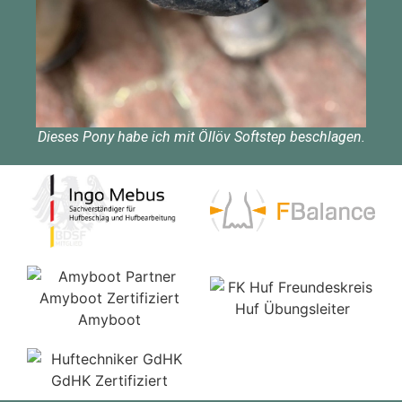
Dieses Pony habe ich mit Öllöv Softstep beschlagen.