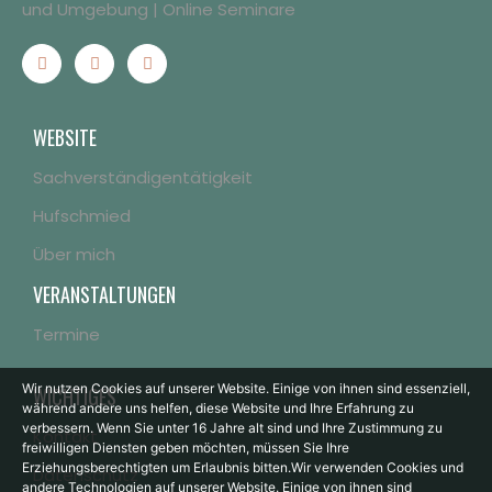
und Umgebung | Online Seminare
WEBSITE
Sachverständigentätigkeit
Hufschmied
Über mich
VERANSTALTUNGEN
Termine
Wir nutzen Cookies auf unserer Website. Einige von ihnen sind essenziell,
WICHTIGES
während andere uns helfen, diese Website und Ihre Erfahrung zu
verbessern.
Wenn Sie unter 16 Jahre alt sind und Ihre Zustimmung zu
Kontakt
freiwilligen Diensten geben möchten, müssen Sie Ihre
Erziehungsberechtigten um Erlaubnis bitten.
Wir verwenden Cookies und
Datenschutz
andere Technologien auf unserer Website. Einige von ihnen sind