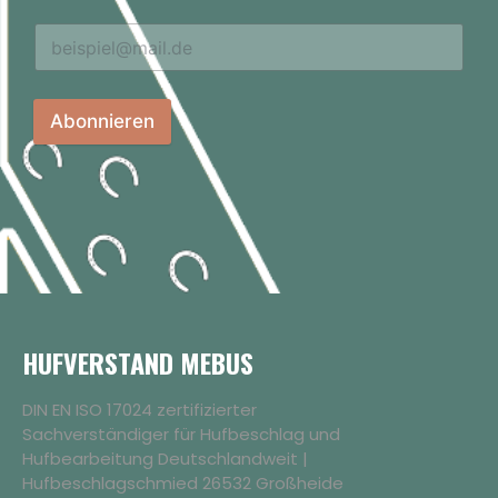
Abonnieren
HUFVERSTAND MEBUS
DIN EN ISO 17024 zertifizierter
Sachverständiger für Hufbeschlag und
Hufbearbeitung Deutschlandweit |
Hufbeschlagschmied 26532 Großheide