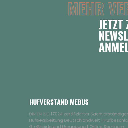
MEHR VE
JETZT
NEWSL
ANME
HUFVERSTAND MEBUS
DIN EN ISO 17024 zertifizierter Sachverständig
Hufbearbeitung Deutschlandweit | Hufbeschl
Großheide und Umgebung | Online Seminare