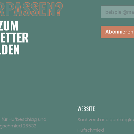
RPASSEN?
 ZUM
ETTER
Abonnieren
LDEN
WEBSITE
er für Hufbeschlag und
Sachverständigentätigke
agschmied 26532
Hufschmied