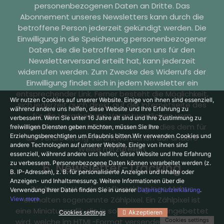
personenbezogenen Daten an Dritte. Das
Abonnement unseres Newsletters kann durch die
betroffene Person jederzeit gekündigt werden. Die
Einwilligung in die Speicherung personenbezogener
Daten, die die betroffene Person uns für den
Newsletterversand erteilt hat, kann jederzeit
widerrufen werden. Zum Zwecke des Widerrufs der
Einwilligung findet sich in jedem Newsletter ein
entsprechender Link. Ferner besteht die Möglichkeit,
Wir nutzen Cookies auf unserer Website. Einige von ihnen sind essenziell,
sich jederzeit auch direkt auf der Internetseite des
während andere uns helfen, diese Website und Ihre Erfahrung zu
für die Verarbeitung Verantwortlichen vom
verbessern.
Wenn Sie unter 16 Jahre alt sind und Ihre Zustimmung zu
Newsletterversand abzumelden oder dies dem für
freiwilligen Diensten geben möchten, müssen Sie Ihre
Erziehungsberechtigten um Erlaubnis bitten.
Wir verwenden Cookies und
die Verarbeitung Verantwortlichen auf andere
andere Technologien auf unserer Website. Einige von ihnen sind
Weise mitzuteilen.
essenziell, während andere uns helfen, diese Website und Ihre Erfahrung
zu verbessern.
Personenbezogene Daten können verarbeitet werden (z.
6. Newsletter-Tracking
B. IP-Adressen), z. B. für personalisierte Anzeigen und Inhalte oder
Anzeigen- und Inhaltsmessung.
Weitere Informationen über die
Die Newsletter der Hufbeschlag Ingo Mebus
Verwendung Ihrer Daten finden Sie in unserer
Datenschutzerklärung
.
enthalten sogenannte Zählpixel. Ein Zählpixel ist
View more
eine Miniaturgrafik, die in solche E-Mails eingebettet
Cookies settings
Akzeptieren
Cookies settings
wird, welche im HTML-Format versendet werden, um