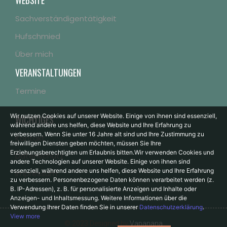
WEBSITE
Sachverständigentätigkeit
Hufschmied
Über mich
VERANSTALTUNGEN
Termine
Wir nutzen Cookies auf unserer Website. Einige von ihnen sind essenziell,
WICHTIGES
während andere uns helfen, diese Website und Ihre Erfahrung zu
verbessern.
Wenn Sie unter 16 Jahre alt sind und Ihre Zustimmung zu
Kontakt
freiwilligen Diensten geben möchten, müssen Sie Ihre
Erziehungsberechtigten um Erlaubnis bitten.
Wir verwenden Cookies und
Datenschutz
andere Technologien auf unserer Website. Einige von ihnen sind
essenziell, während andere uns helfen, diese Website und Ihre Erfahrung
Impressum
zu verbessern.
Personenbezogene Daten können verarbeitet werden (z.
B. IP-Adressen), z. B. für personalisierte Anzeigen und Inhalte oder
Anzeigen- und Inhaltsmessung.
Weitere Informationen über die
Verwendung Ihrer Daten finden Sie in unserer
Datenschutzerklärung
.
View more
© 2023 Designed by
Vapanana