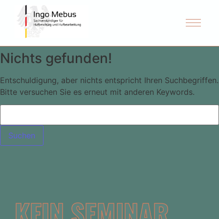
Nichts gefunden!
Entschuldigung, aber nichts entspricht Ihren Suchbegriffen.
Bitte versuchen Sie es erneut mit anderen Keywords.
KEIN SEMINAR