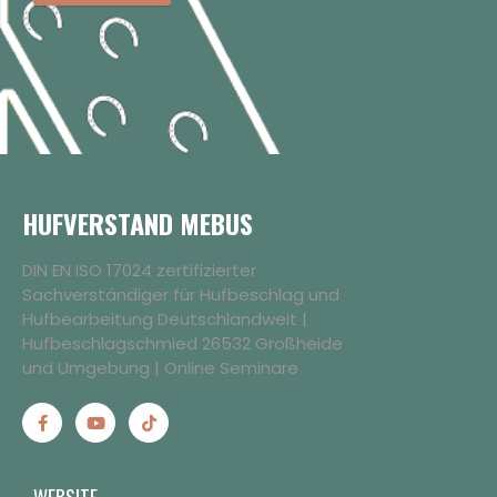
HUFVERSTAND MEBUS
DIN EN ISO 17024 zertifizierter
Sachverständiger für Hufbeschlag und
Hufbearbeitung Deutschlandweit |
Hufbeschlagschmied 26532 Großheide
und Umgebung | Online Seminare